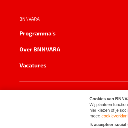
BNNVARA
Programma's
Over BNNVARA
Vacatures
Privacy
Cookie-instellingen
Algemene 