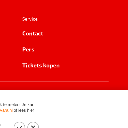
Service
Contact
Pers
Tickets kopen
RSIN 8531 62 402