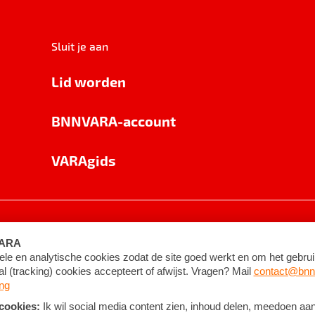
Sluit je aan
Lid worden
BNNVARA-account
VARAgids
voorwaarden
©
2026
BNNVARA