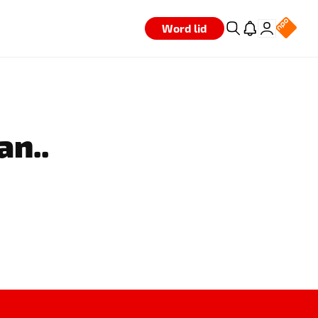
Word lid
an..