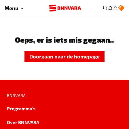
Menu
Oeps, er is iets mis gegaan..
Doorgaan naar de homepage
BNNVARA
Programma's
Over BNNVARA