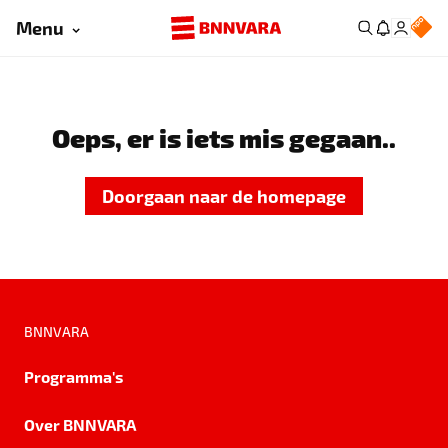
Menu
Oeps, er is iets mis gegaan..
Doorgaan naar de homepage
BNNVARA
Programma's
Over BNNVARA