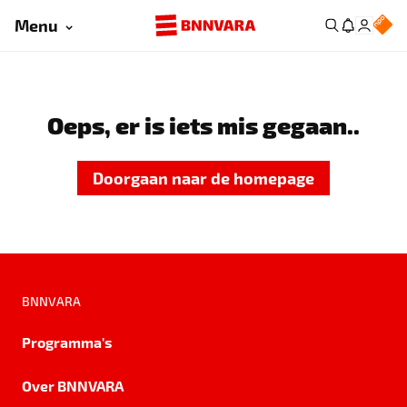
Menu
Oeps, er is iets mis gegaan..
Doorgaan naar de homepage
BNNVARA
Programma's
Over BNNVARA