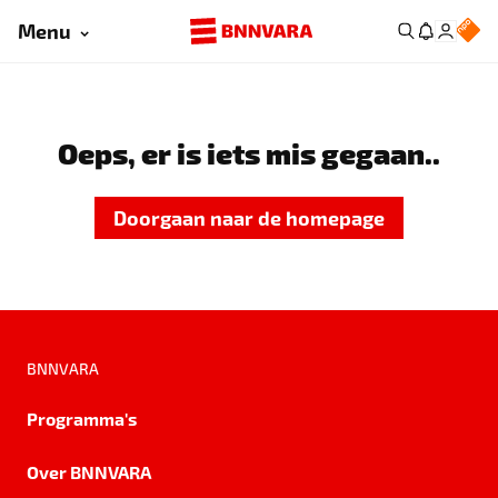
Menu
Oeps, er is iets mis gegaan..
Doorgaan naar de homepage
BNNVARA
Programma's
Over BNNVARA