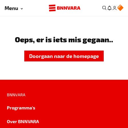
Menu
Oeps, er is iets mis gegaan..
Doorgaan naar de homepage
BNNVARA
Programma's
Over BNNVARA