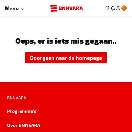
Menu
Oeps, er is iets mis gegaan..
Doorgaan naar de homepage
BNNVARA
Programma's
Over BNNVARA