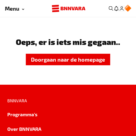
Menu
Oeps, er is iets mis gegaan..
Doorgaan naar de homepage
BNNVARA
Programma's
Over BNNVARA