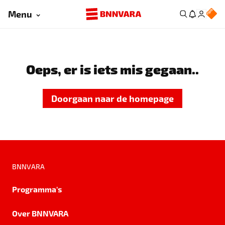
Menu
Oeps, er is iets mis gegaan..
Doorgaan naar de homepage
BNNVARA
Programma's
Over BNNVARA