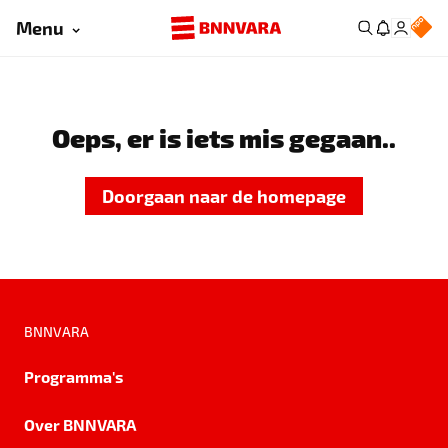
Menu
Oeps, er is iets mis gegaan..
Doorgaan naar de homepage
BNNVARA
Programma's
Over BNNVARA