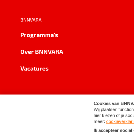
BNNVARA
Programma's
Over BNNVARA
Vacatures
Privacy
Cookie-instellingen
Algemene 