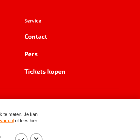
Service
Contact
Pers
Tickets kopen
RSIN 8531 62 402