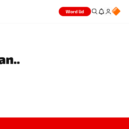
Word lid
an..