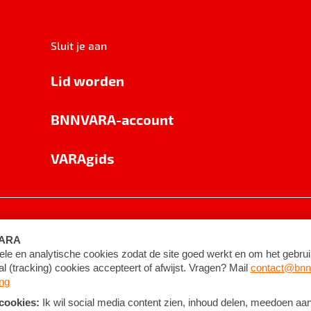
Sluit je aan
Lid worden
BNNVARA-account
VARAgids
voorwaarden
©
2026
BNNVARA