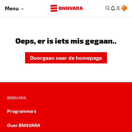
Menu
Oeps, er is iets mis gegaan..
Doorgaan naar de homepage
BNNVARA
Programma's
Over BNNVARA