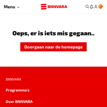
Menu
Oeps, er is iets mis gegaan..
Doorgaan naar de homepage
BNNVARA
Programma's
Over BNNVARA