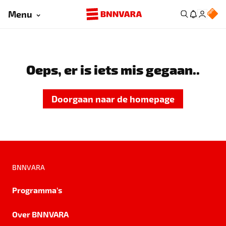
Menu
Oeps, er is iets mis gegaan..
Doorgaan naar de homepage
BNNVARA
Programma's
Over BNNVARA