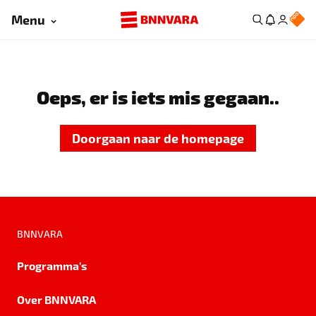
Menu
Oeps, er is iets mis gegaan..
Doorgaan naar de homepage
BNNVARA
Programma's
Over BNNVARA