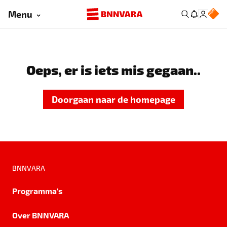
Menu
Oeps, er is iets mis gegaan..
Doorgaan naar de homepage
BNNVARA
Programma's
Over BNNVARA