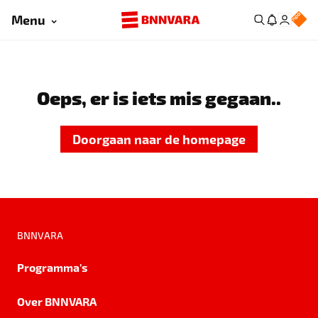
Menu
Oeps, er is iets mis gegaan..
Doorgaan naar de homepage
BNNVARA
Programma's
Over BNNVARA