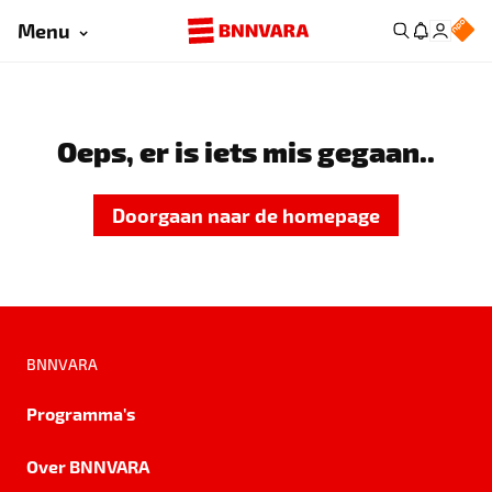
Menu
Oeps, er is iets mis gegaan..
Doorgaan naar de homepage
BNNVARA
Programma's
Over BNNVARA