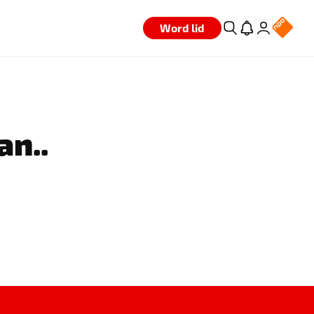
Word lid
an..