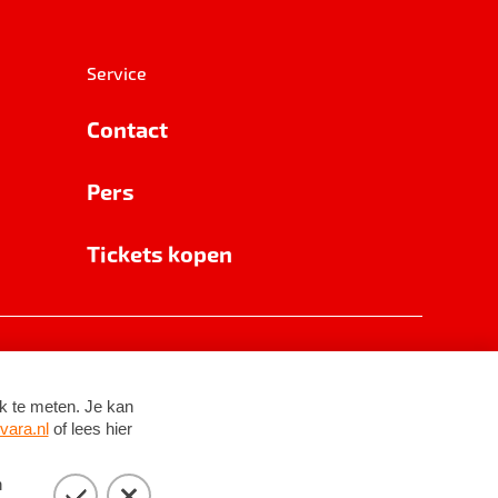
Service
Contact
Pers
Tickets kopen
RSIN 8531 62 402