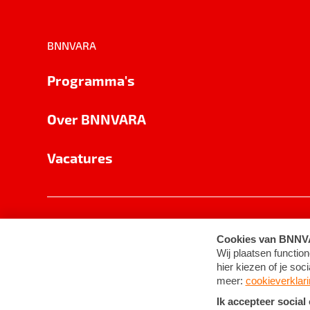
BNNVARA
Programma's
Over BNNVARA
Vacatures
Privacy
Cookie-instellingen
Algemene 