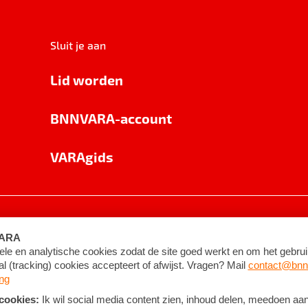
Sluit je aan
Lid worden
BNNVARA-account
VARAgids
voorwaarden
©
2026
BNNVARA