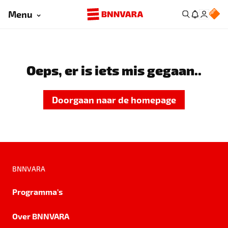
Menu
Oeps, er is iets mis gegaan..
Doorgaan naar de homepage
BNNVARA
Programma's
Over BNNVARA