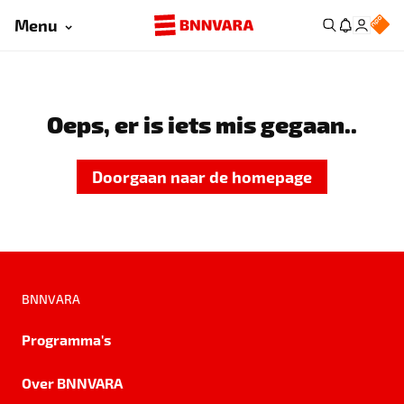
Menu
Oeps, er is iets mis gegaan..
Doorgaan naar de homepage
BNNVARA
Programma's
Over BNNVARA