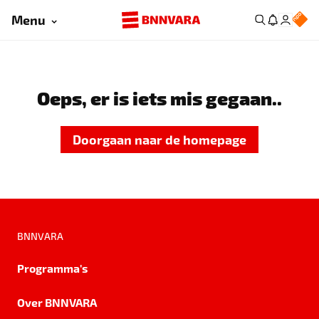
Menu
Oeps, er is iets mis gegaan..
Doorgaan naar de homepage
BNNVARA
Programma's
Over BNNVARA