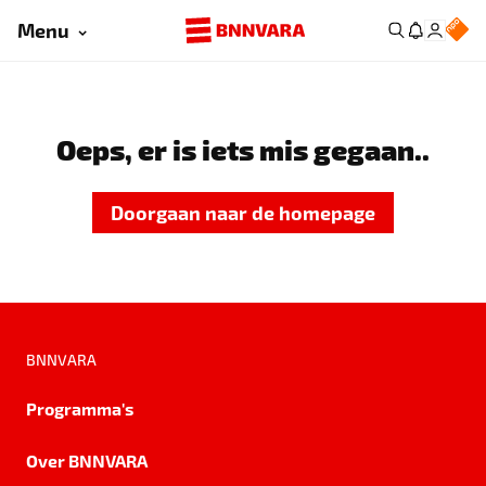
Menu
Oeps, er is iets mis gegaan..
Doorgaan naar de homepage
BNNVARA
Programma's
Over BNNVARA