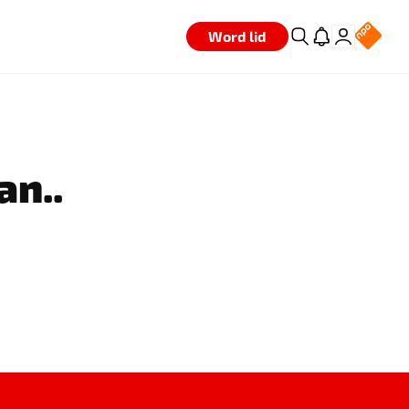
Word lid
an..