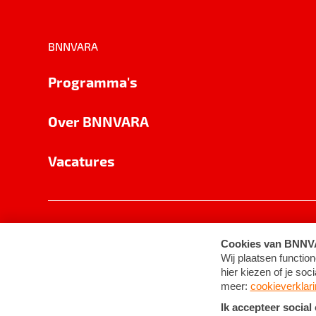
BNNVARA
Programma's
Over BNNVARA
Vacatures
Privacy
Cookie-instellingen
Algemene 