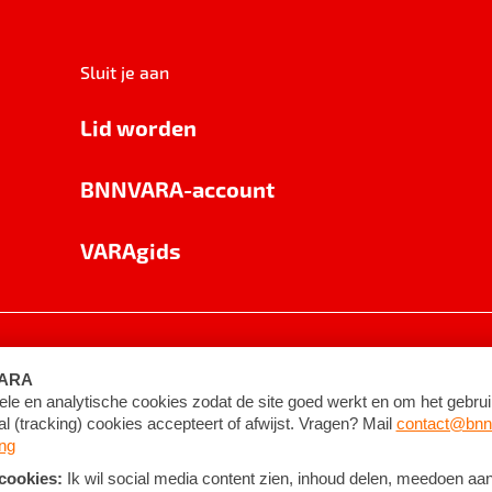
Sluit je aan
Lid worden
BNNVARA-account
VARAgids
voorwaarden
©
2026
BNNVARA