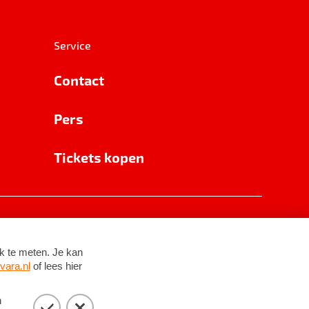
Service
Contact
Pers
Tickets kopen
RSIN 8531 62 402