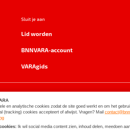
Sluit je aan
Lid worden
BNNVARA-account
VARAgids
voorwaarden
©
2026
BNNVARA