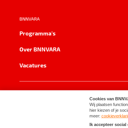
BNNVARA
Programma's
Over BNNVARA
Vacatures
Privacy
Cookie-instellingen
Algemene 