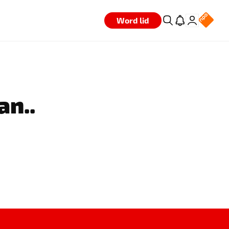
Word lid
an..