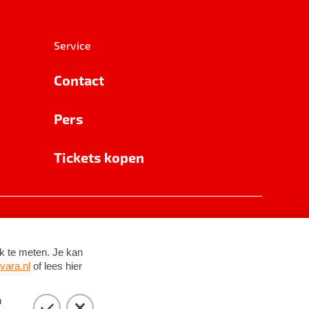
Service
Contact
Pers
Tickets kopen
RSIN 8531 62 402