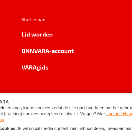
Sluit je aan
Lid worden
BNNVARA-account
VARAgids
voorwaarden
©
2026
BNNVARA