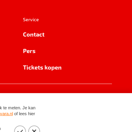
Service
Contact
Pers
Tickets kopen
RSIN 8531 62 402