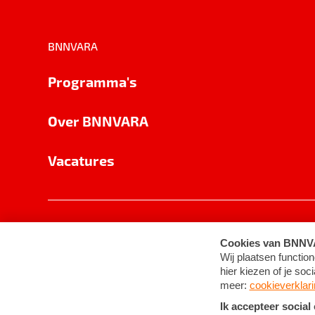
BNNVARA
Programma's
Over BNNVARA
Vacatures
Privacy
Cookie-instellingen
Algemene 