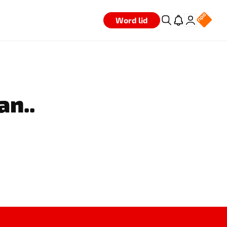
Word lid
an..