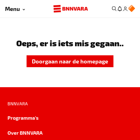
Menu
Oeps, er is iets mis gegaan..
Doorgaan naar de homepage
BNNVARA
Programma's
Over BNNVARA