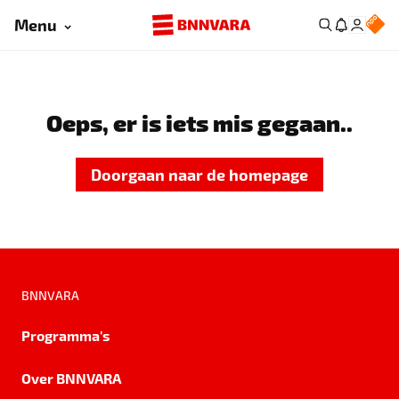
Menu
Oeps, er is iets mis gegaan..
Doorgaan naar de homepage
BNNVARA
Programma's
Over BNNVARA