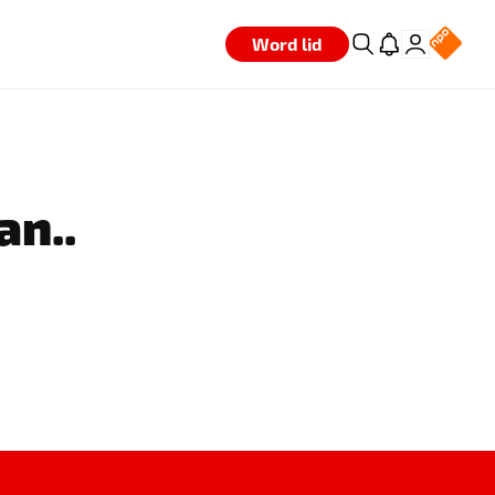
Word lid
an..