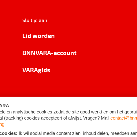
Sluit je aan
Lid worden
BNNVARA-account
VARAgids
voorwaarden
©
2026
BNNVARA