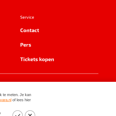
Service
Contact
Pers
Tickets kopen
RSIN 8531 62 402