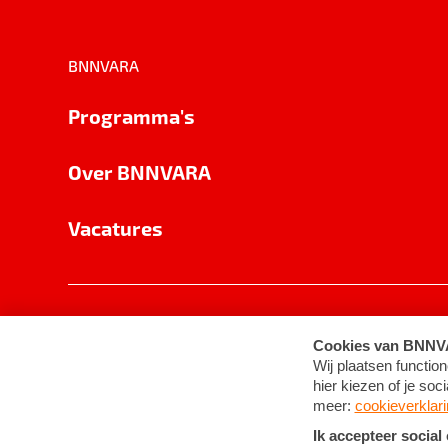
BNNVARA
Programma's
Over BNNVARA
Vacatures
Privacy
Cookie-instellingen
Algemene 