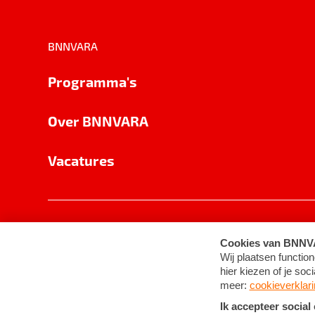
BNNVARA
Programma's
Over BNNVARA
Vacatures
Privacy
Cookie-instellingen
Algemene 