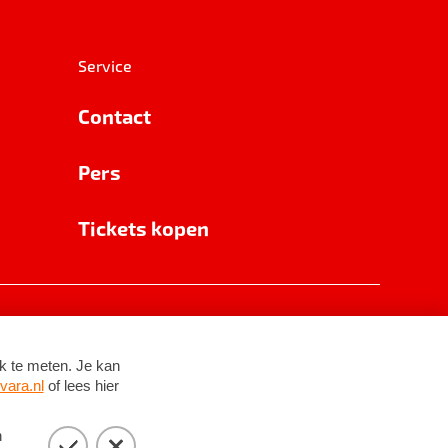
Service
Contact
Pers
Tickets kopen
RSIN 8531 62 402