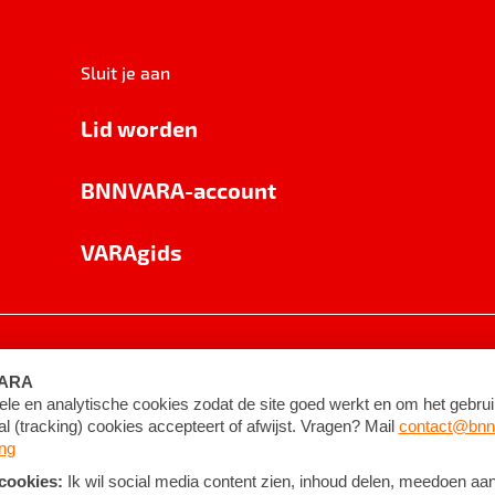
Sluit je aan
Lid worden
BNNVARA-account
VARAgids
voorwaarden
©
2026
BNNVARA