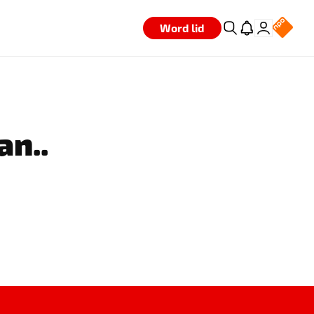
Word lid
an..