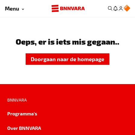
Menu
Oeps, er is iets mis gegaan..
Doorgaan naar de homepage
BNNVARA
Programma's
Over BNNVARA