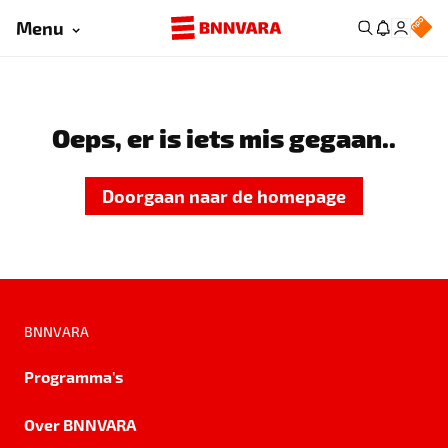
Menu
Oeps, er is iets mis gegaan..
Doorgaan naar de homepage
BNNVARA
Programma's
Over BNNVARA