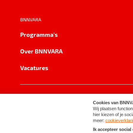
BNNVARA
Programma's
Over BNNVARA
Vacatures
Privacy
Cookie-instellingen
Algemene 