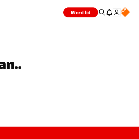
Word lid
an..