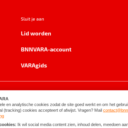
Sluit je aan
Lid worden
BNNVARA-account
VARAgids
voorwaarden
©
2026
BNNVARA