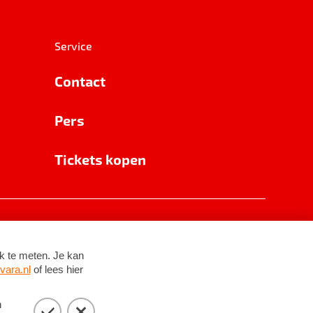
Service
Contact
Pers
Tickets kopen
RSIN 8531 62 402