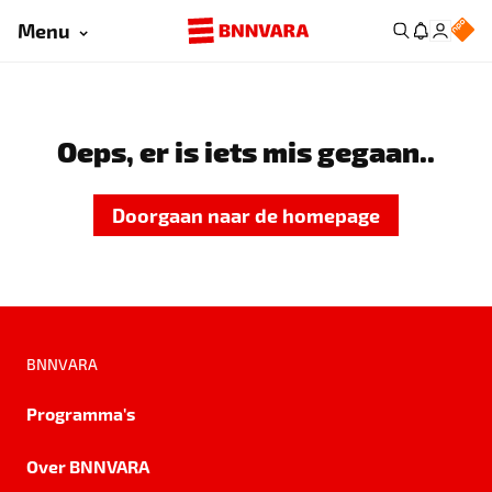
Menu
Oeps, er is iets mis gegaan..
Doorgaan naar de homepage
BNNVARA
Programma's
Over BNNVARA