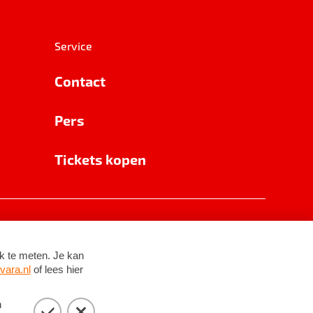
Service
Contact
Pers
Tickets kopen
RSIN 8531 62 402