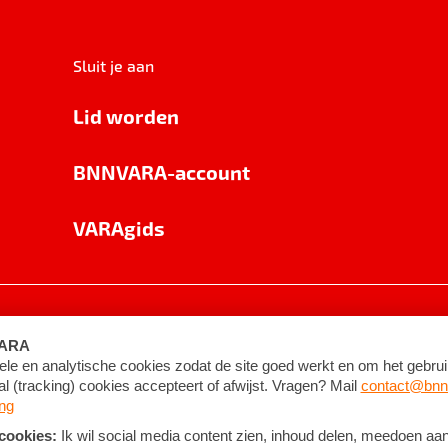
Sluit je aan
Lid worden
BNNVARA-account
VARAgids
voorwaarden
©
2026
BNNVARA