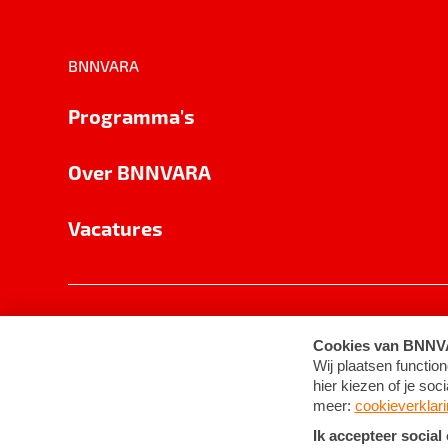
BNNVARA
Programma's
Over BNNVARA
Vacatures
Privacy
Cookie-instellingen
Algemene 