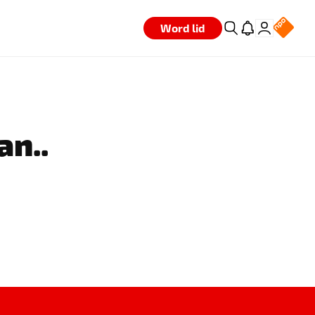
Word lid
an..