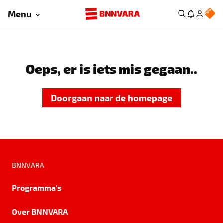
Menu
Oeps, er is iets mis gegaan..
Doorgaan naar de homepage
BNNVARA
Programma's
Over BNNVARA