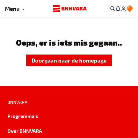
Menu
Oeps, er is iets mis gegaan..
Doorgaan naar de homepage
BNNVARA
Programma's
Over BNNVARA