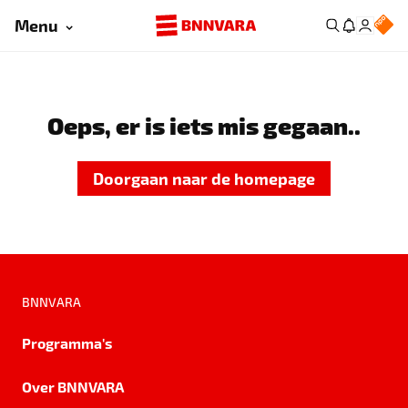
Menu
Oeps, er is iets mis gegaan..
Doorgaan naar de homepage
BNNVARA
Programma's
Over BNNVARA