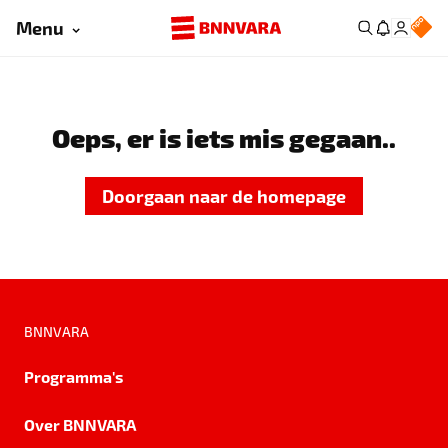
Menu
Oeps, er is iets mis gegaan..
Doorgaan naar de homepage
BNNVARA
Programma's
Over BNNVARA