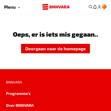
Menu
Oeps, er is iets mis gegaan..
Doorgaan naar de homepage
BNNVARA
Programma's
Over BNNVARA