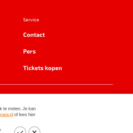
Service
Contact
Pers
Tickets kopen
RSIN 8531 62 402