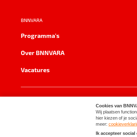
BNNVARA
Programma's
Over BNNVARA
Vacatures
Privacy
Cookie-instellingen
Algemene 