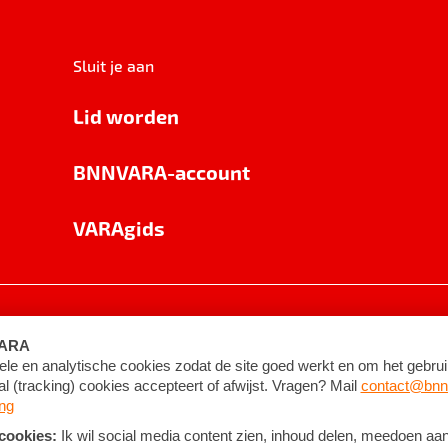
Sluit je aan
Lid worden
BNNVARA-account
VARAgids
voorwaarden
©
2026
BNNVARA