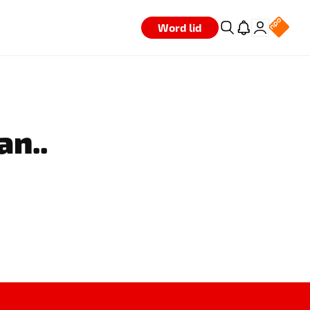
Word lid
an..