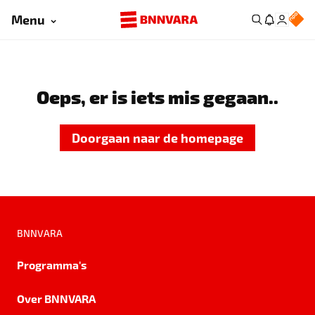
Menu
Oeps, er is iets mis gegaan..
Doorgaan naar de homepage
BNNVARA
Programma's
Over BNNVARA