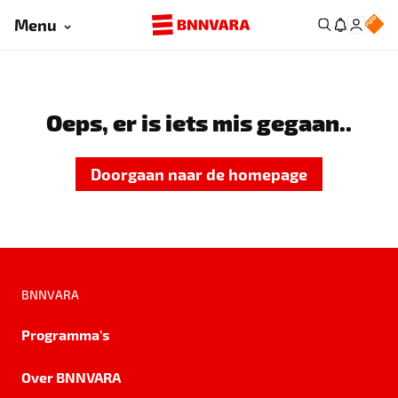
Menu
Oeps, er is iets mis gegaan..
Doorgaan naar de homepage
BNNVARA
Programma's
Over BNNVARA