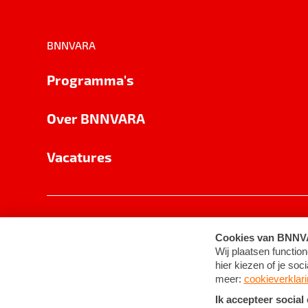
BNNVARA
Programma's
Over BNNVARA
Vacatures
Privacy
Cookie-instellingen
Algemene 