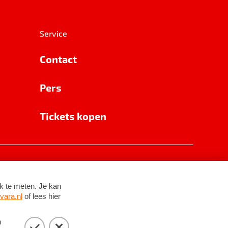
Service
Contact
Pers
Tickets kopen
RSIN 8531 62 402