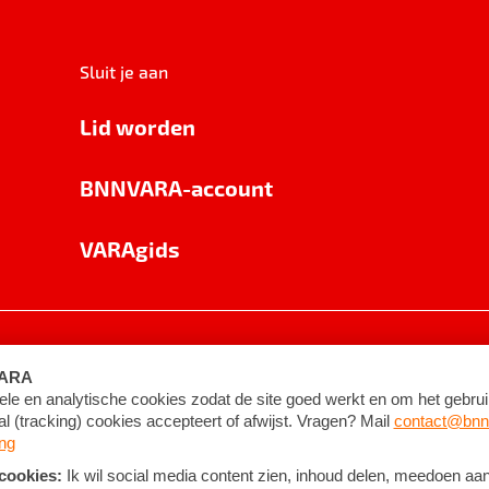
Sluit je aan
Lid worden
BNNVARA-account
VARAgids
voorwaarden
©
2026
BNNVARA