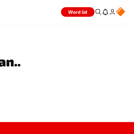
Word lid
an..