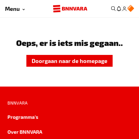
Menu
Oeps, er is iets mis gegaan..
Doorgaan naar de homepage
BNNVARA
Programma's
Over BNNVARA