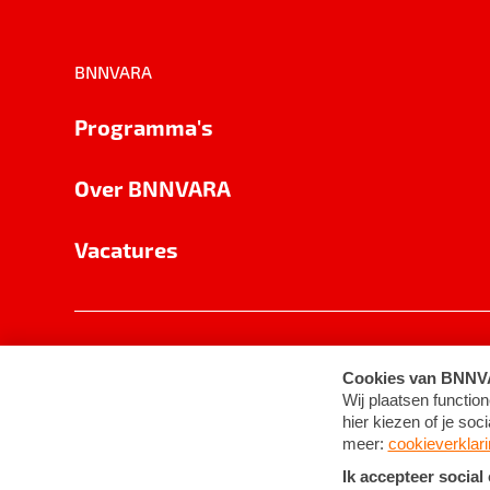
BNNVARA
Programma's
Over BNNVARA
Vacatures
Privacy
Cookie-instellingen
Algemene 