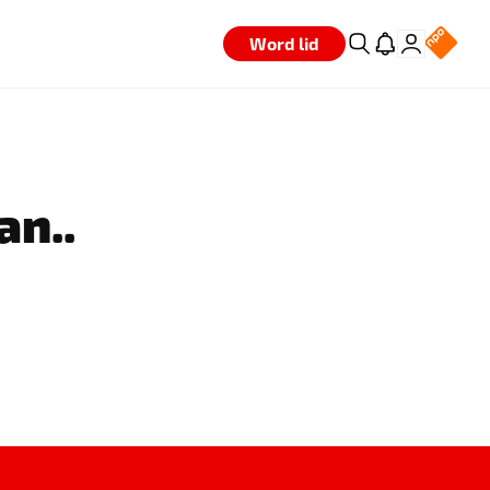
Word lid
an..