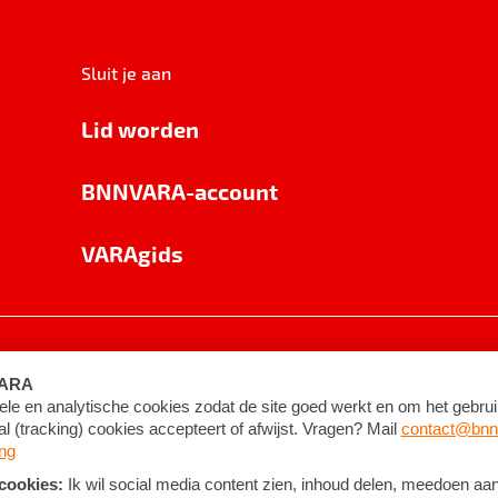
Sluit je aan
Lid worden
BNNVARA-account
VARAgids
voorwaarden
©
2026
BNNVARA