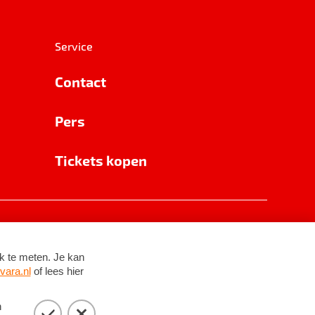
Service
Contact
Pers
Tickets kopen
RSIN 8531 62 402