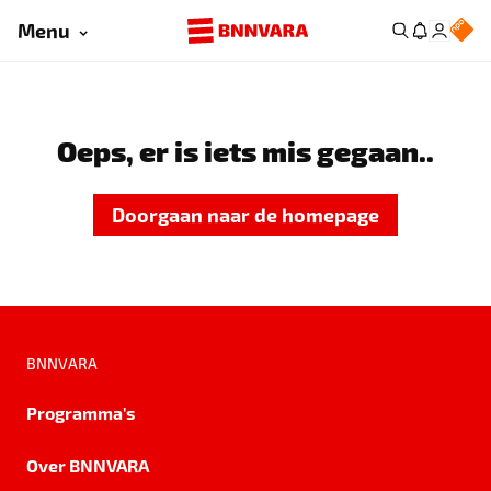
Menu
Oeps, er is iets mis gegaan..
Doorgaan naar de homepage
BNNVARA
Programma's
Over BNNVARA