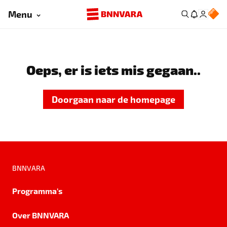
Menu
Oeps, er is iets mis gegaan..
Doorgaan naar de homepage
BNNVARA
Programma's
Over BNNVARA