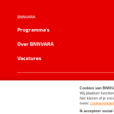
BNNVARA
Programma's
Over BNNVARA
Vacatures
Privacy
Cookie-instellingen
Algemene 