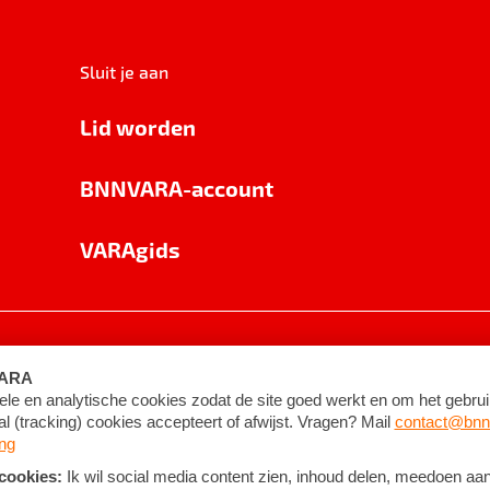
Sluit je aan
Lid worden
BNNVARA-account
VARAgids
voorwaarden
©
2026
BNNVARA