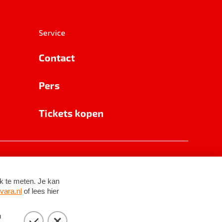
Service
Contact
Pers
Tickets kopen
RSIN 8531 62 402