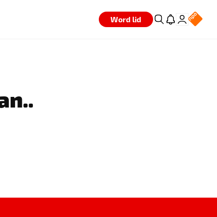
Word lid
an..