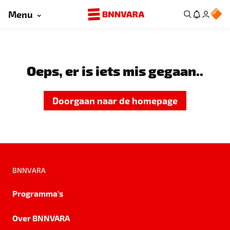
Menu
Oeps, er is iets mis gegaan..
Doorgaan naar de homepage
BNNVARA
Programma's
Over BNNVARA